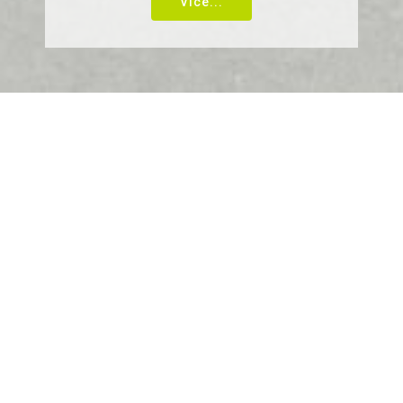
Více...
Zubní kartáček
Zubní kartáček Ultra soft - nejjemnější vlákna
Kartáček na zuby poskytuje šetrnou péči vhodnou
zejména pro citlivé zuby.
Malá hlava kartáče je tvořena hustými a těmi
nejjemnějšími vlákny se zaoblenými konci, které
účinně odstraňují zubní povlak a jsou šetrné k
dásním.
Zaoblené prohnuté držadlo umožňuje pohodlné
uchopení a zajišťuje dokonalý přístup ke všem
částem zubů.